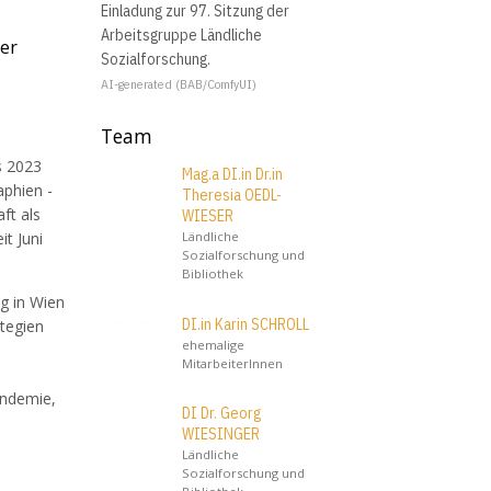
Einladung zur 97. Sitzung der
Arbeitsgruppe Ländliche
der
Sozialforschung.
AI-generated (BAB/ComfyUI)
Team
s 2023
Mag.a DI.in Dr.in
aphien -
Theresia OEDL-
ft als
WIESER
it Juni
Ländliche
Sozialforschung und
Bibliothek
g in Wien
DI.in Karin SCHROLL
ategien
ehemalige
MitarbeiterInnen
andemie,
DI Dr. Georg
WIESINGER
Ländliche
Sozialforschung und