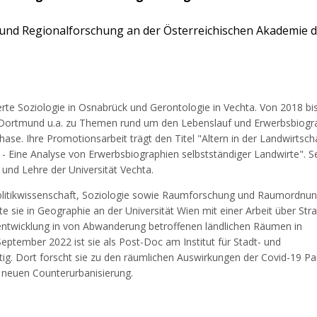
t- und Regionalforschung an der Österreichischen Akademie 
rte Soziologie in Osnabrück und Gerontologie in Vechta. Von 2018 bi
U Dortmund u.a. zu Themen rund um den Lebenslauf und Erwerbsbiogr
ase. Ihre Promotionsarbeit trägt den Titel "Altern in der Landwirtscha
- Eine Analyse von Erwerbsbiographien selbstständiger Landwirte". Se
 und Lehre der Universität Vechta.
olitikwissenschaft, Soziologie sowie Raumforschung und Raumordnun
sie in Geographie an der Universität Wien mit einer Arbeit über Str
lentwicklung in von Abwanderung betroffenen ländlichen Räumen in
September 2022 ist sie als Post-Doc am Institut für Stadt- und
ig. Dort forscht sie zu den räumlichen Auswirkungen der Covid-19 P
 neuen Counterurbanisierung.