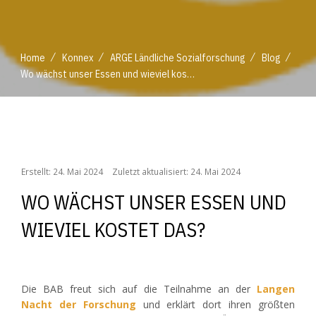
/
/
/
/
Home
Konnex
ARGE Ländliche Sozialforschung
Blog
Wo wächst unser Essen und wieviel kostet das?
/
/
/
/
Home
Konnex
ARGE Ländliche Sozialforschung
Blog
Wo wächst unser Essen und wieviel kostet das?
Erstellt: 24. Mai 2024
Zuletzt aktualisiert: 24. Mai 2024
WO WÄCHST UNSER ESSEN UND
WIEVIEL KOSTET DAS?
Die BAB freut sich auf die Teilnahme an der
Langen
Nacht der Forschung
und erklärt dort ihren größten