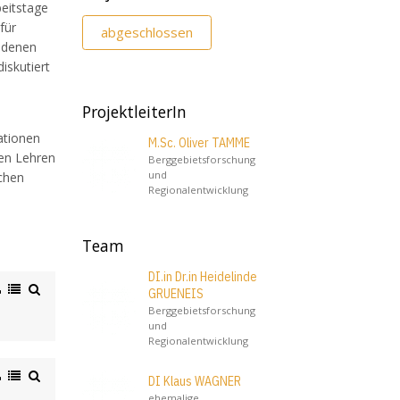
beitstage
für
abgeschlossen
i denen
iskutiert
ProjektleiterIn
ationen
M.Sc. Oliver TAMME
nen Lehren
Berggebietsforschung
und
schen
Regionalentwicklung
Team
DI.in Dr.in Heidelinde
GRUENEIS
Berggebietsforschung
und
Regionalentwicklung
DI Klaus WAGNER
ehemalige