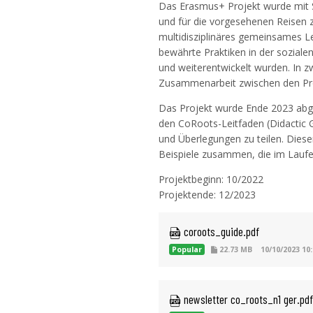
Das Erasmus+ Projekt wurde mit St
und für die vorgesehenen Reisen 
multidisziplinäres gemeinsames L
bewährte Praktiken in der sozialen
und weiterentwickelt wurden. In z
Zusammenarbeit zwischen den Pr
Das Projekt wurde Ende 2023 abge
den CoRoots-Leitfaden (Didactic G
und Überlegungen zu teilen. Diese
Beispiele zusammen, die im Lauf
Projektbeginn: 10/2022
Projektende: 12/2023
 coroots_guide.pdf
Popular
22.73 MB
10/10/2023 10:
 newsletter co_roots_n1 ger.pdf