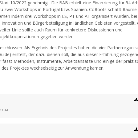
art 10/2022 genehmigt. Die BAB erhielt eine Finanzierung für 54 Ar
zu zwei Workshops in Portugal bzw. Spanien. CoRoots schafft Räume 
ernen indem drei Workshops in ES, PT und AT organisiert wurden, be
 Innovation und Bürgerbeteiligung in ländlichen Gebieten vorgestellt, d
weiter Linie sollte auch Raum für konkretere Diskussionen und
ojektkooperationen gegeben werden.
schlossen. Als Ergebnis des Projektes haben die vier Partnerorganis
uide) erstellt, der dazu dienen soll, die aus dieser Erfahrung gezoge
r fasst Methoden, Instrumente, Arbeitsansätze und einige der prakti
e des Projektes wechselseitig zur Anwendung kamen.
11:44