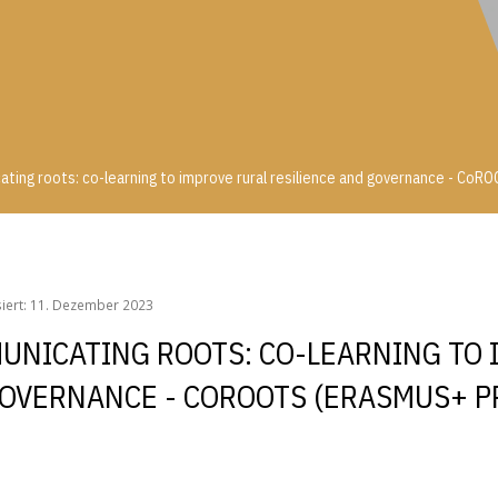
ing roots: co-learning to improve rural resilience and governance - CoR
cating roots: co-learning to improve rural resilience and governance - C
isiert: 11. Dezember 2023
MUNICATING ROOTS: CO-LEARNING TO 
GOVERNANCE - COROOTS (ERASMUS+ P