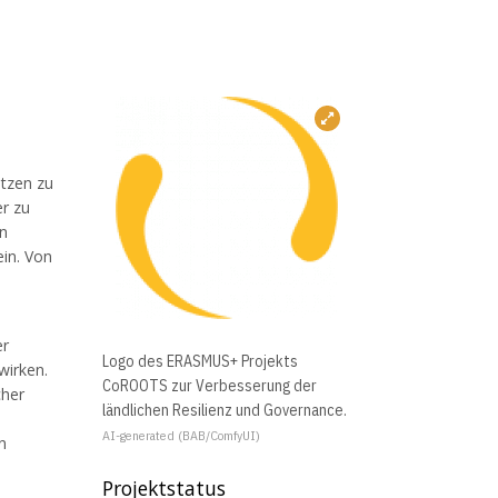
ätzen zu
er zu
en
ein. Von
er
Logo des ERASMUS+ Projekts
wirken.
CoROOTS zur Verbesserung der
cher
ländlichen Resilienz und Governance.
AI-generated (BAB/ComfyUI)
n
Projektstatus