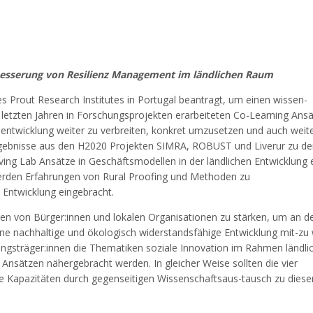
esserung von Resilienz Management im ländlichen Raum
es Prout Research Institutes in Portugal beantragt, um einen wissen-
 letzten Jahren in Forschungsprojekten erarbeiteten Co-Learning Ans
lentwicklung weiter zu verbreiten, konkret umzusetzen und auch weit
Ergebnisse aus den H2020 Projekten SIMRA, ROBUST und Liverur zu d
ing Lab Ansätze in Geschäftsmodellen in der ländlichen Entwicklung 
erden Erfahrungen von Rural Proofing und Methoden zu
 Entwicklung eingebracht.
iten von Bürger:innen und lokalen Organisationen zu stärken, um an d
ine nachhaltige und ökologisch widerstandsfähige Entwicklung mit-zu 
ungsträger:innen die Thematiken soziale Innovation im Rahmen ländli
 Ansätzen nähergebracht werden. In gleicher Weise sollten die vier
e Kapazitäten durch gegenseitigen Wissenschaftsaus-tausch zu diese