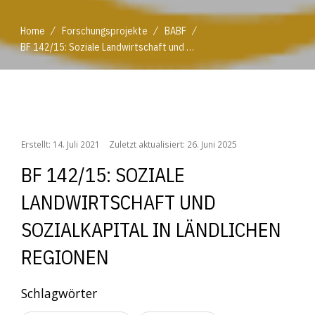
/
/
/
Home
Forschungsprojekte
BABF
BF 142/15: Soziale Landwirtschaft und Sozialkapital in ländlichen Regionen
/
/
/
Home
Forschungsprojekte
BABF
BF 142/15: Soziale Landwirtschaft und Sozialkapital in ländlichen Regionen
Erstellt: 14. Juli 2021
Zuletzt aktualisiert: 26. Juni 2025
BF 142/15: SOZIALE
LANDWIRTSCHAFT UND
SOZIALKAPITAL IN LÄNDLICHEN
REGIONEN
Schlagwörter