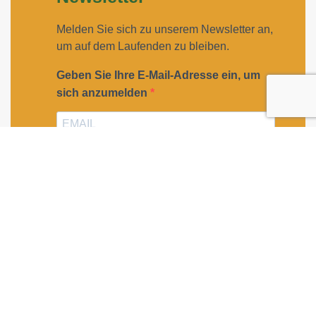
Melden Sie sich zu unserem Newsletter an,
um auf dem Laufenden zu bleiben.
Geben Sie Ihre E-Mail-Adresse ein, um
sich anzumelden
Geben Sie bitte Ihre E-Mail-Adresse für die Anmeldung
an, z. B. abc@xyz.com.
Ich möchte Ihren Newsletter erhalten und
akzeptiere die Datenschutzerklärung.
Sie können den Newsletter jederzeit über den Link in
unserem Newsletter abbestellen.
ANMELDEN