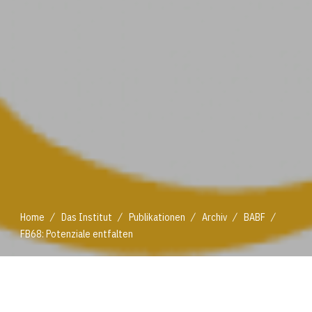
/
/
/
/
/
Home
Das Institut
Publikationen
Archiv
BABF
FB68: Potenziale entfalten
/
/
/
/
/
Home
Das Institut
Publikationen
Archiv
BABF
FB68: Potenziale entfalten